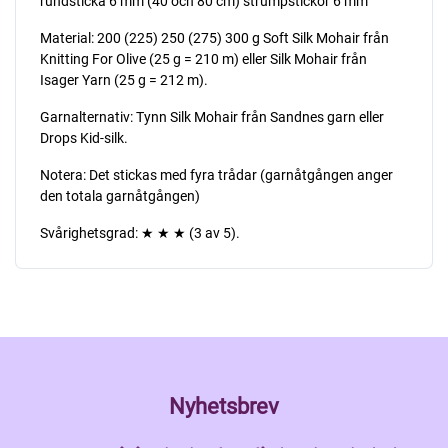
rundsticka 6 mm (40 och 80 cm) strumpstickor 6 mm
Material: 200 (225) 250 (275) 300 g Soft Silk Mohair från
Knitting For Olive (25 g = 210 m) eller Silk Mohair från
Isager Yarn (25 g = 212 m).
Garnalternativ: Tynn Silk Mohair från Sandnes garn eller
Drops Kid-silk.
Notera: Det stickas med fyra trådar (garnåtgången anger
den totala garnåtgången)
Svårighetsgrad: ★ ★ ★ (3 av 5).
Nyhetsbrev