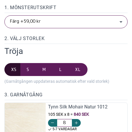
1. MÖNSTERUTSKRIFT
2. VÄLJ STORLEK
Tröja
XS
S
M
L
XL
(Garnåtgången uppdateras automatisk efter vald storlek)
3. GARNÅTGÅNG
Tynn Silk Mohair Natur 1012
105 SEK x 8
=
840 SEK
5-7 VARDAGAR