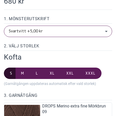
680 kr
1. MÖNSTERUTSKRIFT
2. VÄLJ STORLEK
Kofta
S
M
L
XL
XXL
XXXL
(Garnåtgången uppdateras automatisk efter vald storlek)
3. GARNÅTGÅNG
DROPS Merino extra fine Mörkbrun
09