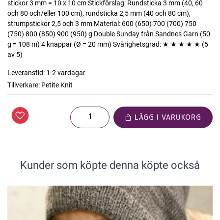
stickor 3 mm = 10 x 10 cm Stickförslag: Rundsticka 3 mm (40, 60
och 80 och/eller 100 cm), rundsticka 2,5 mm (40 och 80 cm),
strumpstickor 2,5 och 3 mm Material: 600 (650) 700 (700) 750
(750) 800 (850) 900 (950) g Double Sunday från Sandnes Garn (50
g = 108 m) 4 knappar (Ø = 20 mm) Svårighetsgrad: ★ ★ ★ ★ ★ (5
av 5)
Leveranstid:
1-2 vardagar
Tillverkare:
Petite Knit
LÄGG I VARUKORG
Kunder som köpte denna köpte också