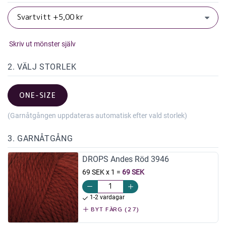
Skriv ut mönster själv
2. VÄLJ STORLEK
ONE-SIZE
(Garnåtgången uppdateras automatisk efter vald storlek)
3. GARNÅTGÅNG
DROPS Andes Röd 3946
69 SEK x 1
=
69 SEK
1-2 vardagar
BYT FÄRG (27)