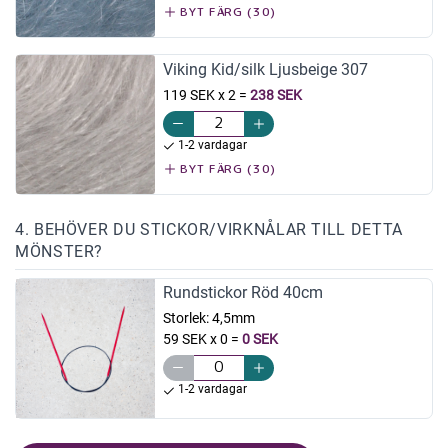
BYT FÄRG (30)
Viking Kid/silk Ljusbeige 307
119 SEK x 2
=
238 SEK
1-2 vardagar
BYT FÄRG (30)
4. BEHÖVER DU STICKOR/VIRKNÅLAR TILL DETTA
MÖNSTER?
Rundstickor Röd 40cm
Storlek:
4,5mm
59 SEK x 0
=
0 SEK
1-2 vardagar