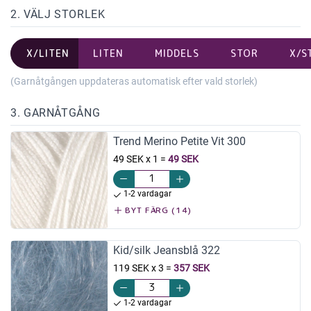
2. VÄLJ STORLEK
X/LITEN
LITEN
MIDDELS
STOR
X/S
(Garnåtgången uppdateras automatisk efter vald storlek)
3. GARNÅTGÅNG
Trend Merino Petite Vit 300
49 SEK x 1
=
49 SEK
1-2 vardagar
BYT FÄRG (14)
Kid/silk Jeansblå 322
119 SEK x 3
=
357 SEK
1-2 vardagar