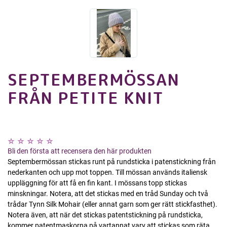
SEPTEMBERMÖSSAN
FRÅN PETITE KNIT
Bli den första att recensera den här produkten
Septembermössan stickas runt på rundsticka i patenstickning från
nederkanten och upp mot toppen. Till mössan används italiensk
uppläggning för att få en fin kant. I mössans topp stickas
minskningar. Notera, att det stickas med en tråd Sunday och två
trådar Tynn Silk Mohair (eller annat garn som ger rätt stickfasthet).
Notera även, att när det stickas patentstickning på rundsticka,
kommer patentmaskorna på vartannat varv att stickas som räta