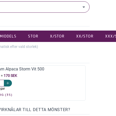
MIDDELS
STOR
X/STOR
XX/STOR
XXX/
isk efter vald storlek)
arn Alpaca Storm Vit 500
=
170 SEK
agar
RG (35)
VIRKNÅLAR TILL DETTA MÖNSTER?