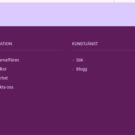
ATION
KUNDTJÄNST
rnaffären
Sök
lkor
Blogg
rhet
kta oss