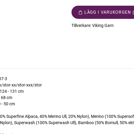
LÄGG I VARUKORGEN (
Tillverkare:
Viking Garn
07-3
-x/stor-xx/stor-xxx/stor
- 124 - 131 cm
 - 68 cm
0 - 50 cm
Superfine Alpaca, 40% Merino Ull, 20% Nylon), Merino (100% Supersoft
% Nylon), Superwash (100% Superwash Ull), Bamboo (50% Bomull, 50% ekt