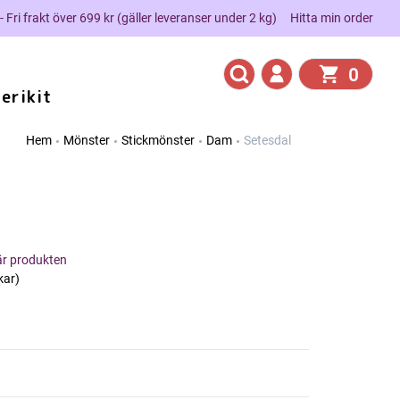
 - Fri frakt över 699 kr (gäller leveranser under 2 kg)
Hitta min order
0
erikit
Hem
Mönster
Stickmönster
Dam
Setesdal
här produkten
kar)