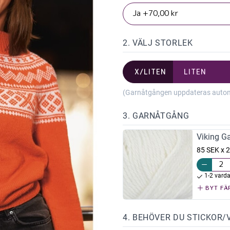
2. VÄLJ STORLEK
X/LITEN
LITEN
(Garnåtgången uppdateras automat
3. GARNÅTGÅNG
Viking G
85 SEK x 2
1-2 vard
BYT FÄ
4. BEHÖVER DU STICKOR/