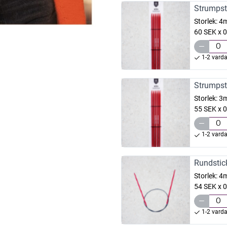
Strumpst
Storlek:
4
60 SEK x 0
1-2 vard
Strumpst
Storlek:
3
55 SEK x 0
1-2 vard
Rundstic
Storlek:
4
54 SEK x 0
1-2 vard