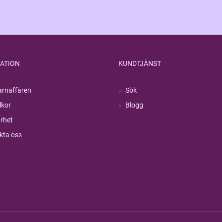
ATION
KUNDTJÄNST
rnaffären
Sök
lkor
Blogg
rhet
kta oss