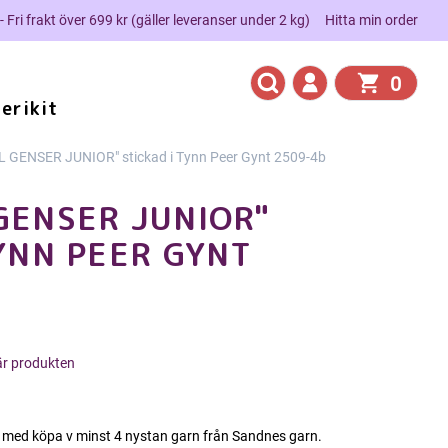
 - Fri frakt över 699 kr (gäller leveranser under 2 kg)
Hitta min order
0
erikit
 GENSER JUNIOR" stickad i Tynn Peer Gynt 2509-4b
GENSER JUNIOR"
TYNN PEER GYNT
här produkten
 med köpa v minst 4 nystan garn från Sandnes garn.