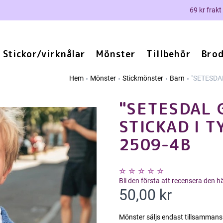
69 kr frakt
Stickor/virknålar
Mönster
Tillbehör
Brod
Hem
Mönster
Stickmönster
Barn
"SETESDAL
"SETESDAL 
STICKAD I 
2509-4B
Bli den första att recensera den 
50,00 kr
Mönster säljs endast tillsammans