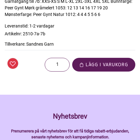
Garnåtgång till 7b: XXS-XS S M L-XL 2XL-3XL 4XL 5XL Bunnfarge:
Peer Gynt Mørk gråmelert 1053: 12 13 14 16 17 19 20
Mønsterfarge: Peer Gynt Natur 1012: 4 4 4 5 5 6 6
Leveranstid:
1-2 vardagar
Artikelnr:
2510-7a-7b
Tillverkare:
Sandnes Garn
LÄGG I VARUKORG
Nyhetsbrev
Prenumerera på vårt nyhetsbrev för att få tidiga rabatt-erbjudanden,
senaste nyheterns och kampanjinformation.