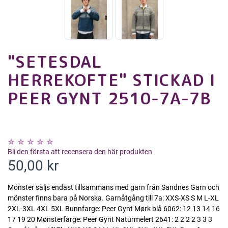
"SETESDAL
HERREKOFTE" STICKAD I
PEER GYNT 2510-7A-7B
Bli den första att recensera den här produkten
50,00 kr
Mönster säljs endast tillsammans med garn från Sandnes Garn och
mönster finns bara på Norska. Garnåtgång till 7a: XXS-XS S M L-XL
2XL-3XL 4XL 5XL Bunnfarge: Peer Gynt Mørk blå 6062: 12 13 14 16
17 19 20 Mønsterfarge: Peer Gynt Naturmelert 2641: 2 2 2 2 3 3 3