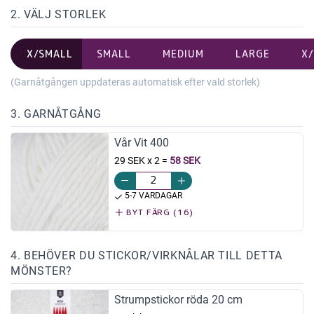
2. VÄLJ STORLEK
X/SMALL
SMALL
MEDIUM
LARGE
X
(Garnåtgången uppdateras automatisk efter vald storlek)
3. GARNÅTGÅNG
Vår Vit 400
29 SEK x 2
=
58 SEK
5-7 VARDAGAR
BYT FÄRG (16)
4. BEHÖVER DU STICKOR/VIRKNÅLAR TILL DETTA
MÖNSTER?
Strumpstickor röda 20 cm