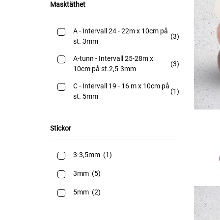
Masktäthet
A - Intervall 24 - 22m x 10cm på
(3)
st. 3mm
A-tunn - Intervall 25-28m x
(3)
10cm på st.2,5-3mm
C - Intervall 19 - 16 m x 10cm på
(1)
st. 5mm
Stickor
3-3,5mm
(1)
3mm
(5)
5mm
(2)