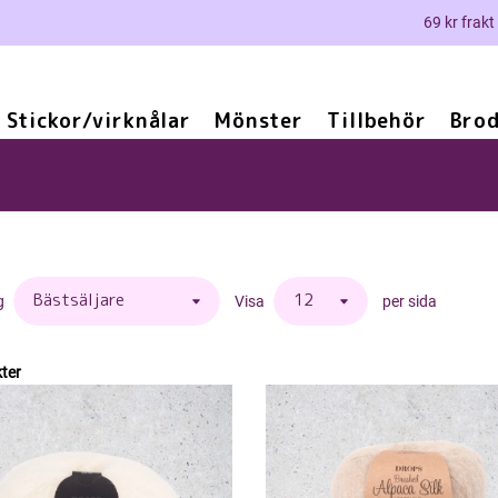
69 kr frakt
Stickor/virknålar
Mönster
Tillbehör
Brod
g
Visa
per sida
ter