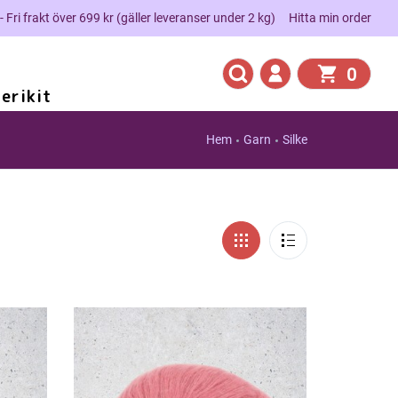
 - Fri frakt över 699 kr (gäller leveranser under 2 kg)
Hitta min order
0
erikit
Hem
Garn
Silke