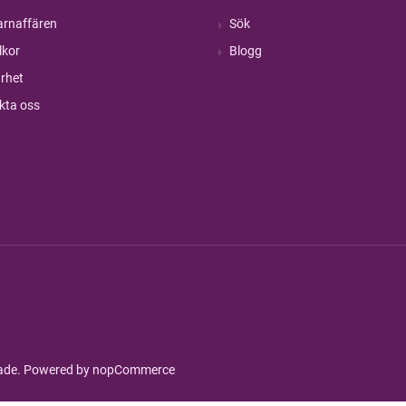
rnaffären
Sök
lkor
Blogg
rhet
kta oss
rade. Powered by
nopCommerce