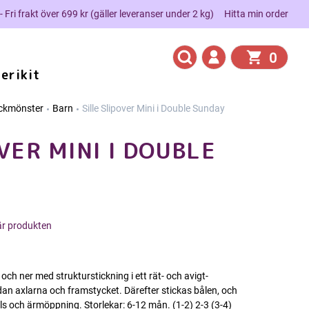
 - Fri frakt över 699 kr (gäller leveranser under 2 kg)
Hitta min order
0
erikit
ickmönster
Barn
Sille Slipover Mini i Double Sunday
VER MINI I DOUBLE
här produkten
n och ner med strukturstickning i ett rät- och avigt-
dan axlarna och framstycket. Därefter stickas bålen, och
 hals och ärmöppning. Storlekar: 6-12 mån. (1-2) 2-3 (3-4)