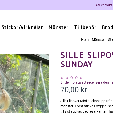
69 kr frakt
Stickor/virknålar
Mönster
Tillbehör
Brod
Hem
Mönster
St
SILLE SLIPO
SUNDAY
Bli den första att recensera den 
70,00 kr
Sille Slipover Mini stickas uppifrå
mönster. Först stickas ryggen, se
till sist stickas det resårkanter i