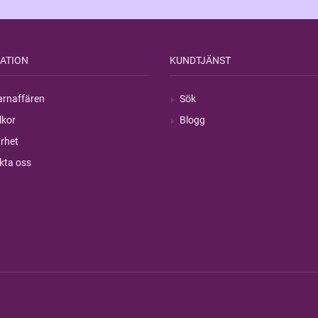
ATION
KUNDTJÄNST
rnaffären
Sök
lkor
Blogg
rhet
kta oss