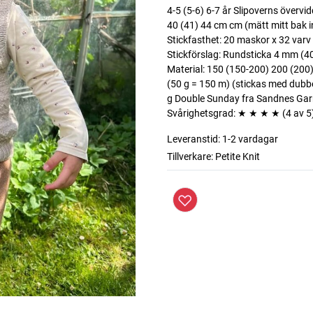
4-5 (5-6) 6-7 år Slipoverns övervi
40 (41) 44 cm cm (mätt mitt bak i
Stickfasthet: 20 maskor x 32 varv
Stickförslag: Rundsticka 4 mm (40
Material: 150 (150-200) 200 (200
(50 g = 150 m) (stickas med dubbe
g Double Sunday fra Sandnes Garn
Svårighetsgrad: ★ ★ ★ ★ (4 av 5
Leveranstid:
1-2 vardagar
Tillverkare:
Petite Knit