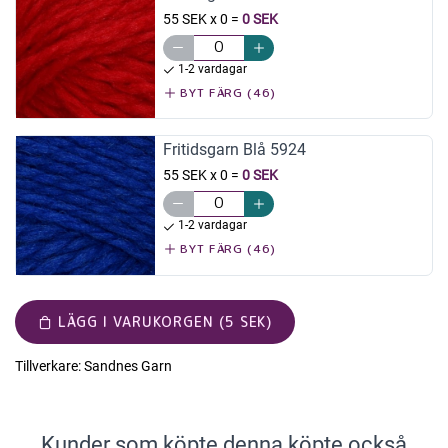
55 SEK x 0
=
0 SEK
1-2 vardagar
BYT FÄRG (46)
Fritidsgarn Blå 5924
55 SEK x 0
=
0 SEK
1-2 vardagar
BYT FÄRG (46)
LÄGG I VARUKORGEN (5 SEK)
Tillverkare:
Sandnes Garn
Kunder som köpte denna köpte också