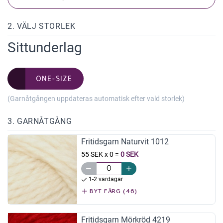
2. VÄLJ STORLEK
Sittunderlag
ONE-SIZE
(Garnåtgången uppdateras automatisk efter vald storlek)
3. GARNÅTGÅNG
Fritidsgarn Naturvit 1012
55 SEK x 0
=
0 SEK
1-2 vardagar
BYT FÄRG (46)
Fritidsgarn Mörkröd 4219