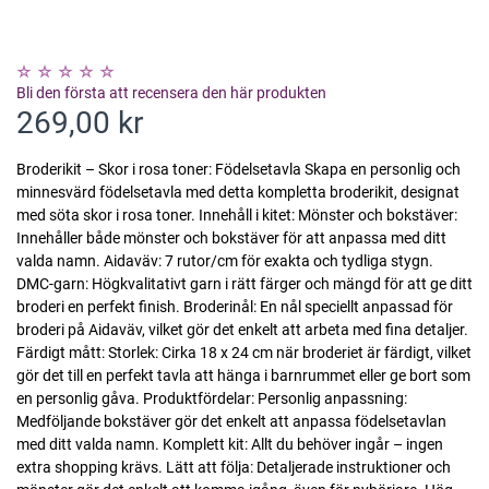
Bli den första att recensera den här produkten
269,00 kr
Broderikit – Skor i rosa toner: Födelsetavla Skapa en personlig och
minnesvärd födelsetavla med detta kompletta broderikit, designat
med söta skor i rosa toner. Innehåll i kitet: Mönster och bokstäver:
Innehåller både mönster och bokstäver för att anpassa med ditt
valda namn. Aidaväv: 7 rutor/cm för exakta och tydliga stygn.
DMC-garn: Högkvalitativt garn i rätt färger och mängd för att ge ditt
broderi en perfekt finish. Broderinål: En nål speciellt anpassad för
broderi på Aidaväv, vilket gör det enkelt att arbeta med fina detaljer.
Färdigt mått: Storlek: Cirka 18 x 24 cm när broderiet är färdigt, vilket
gör det till en perfekt tavla att hänga i barnrummet eller ge bort som
en personlig gåva. Produktfördelar: Personlig anpassning:
Medföljande bokstäver gör det enkelt att anpassa födelsetavlan
med ditt valda namn. Komplett kit: Allt du behöver ingår – ingen
extra shopping krävs. Lätt att följa: Detaljerade instruktioner och