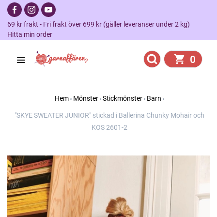
69 kr frakt - Fri frakt över 699 kr (gäller leveranser under 2 kg)
Hitta min order
0
Hem
Mönster
Stickmönster
Barn
"SKYE SWEATER JUNIOR" stickad i Ballerina Chunky Mohair och
KOS 2601-2