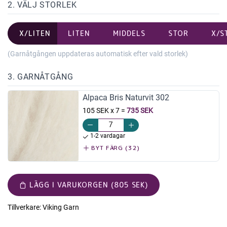
2. VÄLJ STORLEK
X/LITEN
LITEN
MIDDELS
STOR
X/S
(Garnåtgången uppdateras automatisk efter vald storlek)
3. GARNÅTGÅNG
Alpaca Bris Naturvit 302
105 SEK x 7
=
735 SEK
1-2 vardagar
BYT FÄRG (32)
LÄGG I VARUKORGEN (805 SEK)
Tillverkare:
Viking Garn