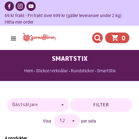
69 kr frakt - Fri frakt över 699 kr (gäller leveranser under 2 kg)
Hitta min order
0
SMARTSTIX
Hem
Stickor/virknålar
Rundstickor
SmartStix
FILTER
Visa
per sida
4 produkter