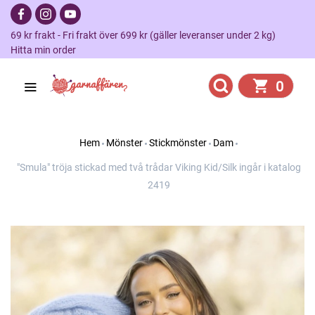
69 kr frakt - Fri frakt över 699 kr (gäller leveranser under 2 kg)
Hitta min order
0
Hem
Mönster
Stickmönster
Dam
"Smula" tröja stickad med två trådar Viking Kid/Silk ingår i katalog
2419