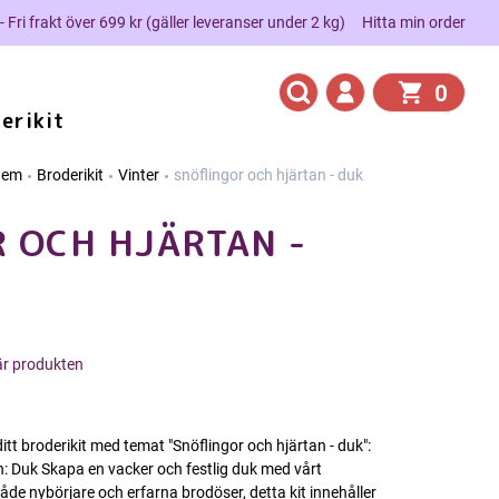
 - Fri frakt över 699 kr (gäller leveranser under 2 kg)
Hitta min order
0
erikit
Hem
Broderikit
Vinter
snöflingor och hjärtan - duk
 OCH HJÄRTAN -
här produkten
itt broderikit med temat "Snöflingor och hjärtan - duk":
an: Duk Skapa en vacker och festlig duk med vårt
både nybörjare och erfarna brodöser, detta kit innehåller