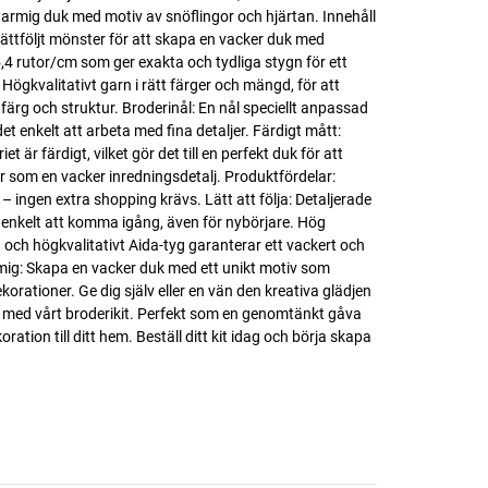
charmig duk med motiv av snöflingor och hjärtan. Innehåll
h lättföljt mönster för att skapa en vacker duk med
5,4 rutor/cm som ger exakta och tydliga stygn för ett
 Högkvalitativt garn i rätt färger och mängd, för att
tt färg och struktur. Broderinål: En nål speciellt anpassad
det enkelt att arbeta med fina detaljer. Färdigt mått:
t är färdigt, vilket gör det till en perfekt duk för att
er som en vacker inredningsdetalj. Produktfördelar:
 – ingen extra shopping krävs. Lätt att följa: Detaljerade
 enkelt att komma igång, även för nybörjare. Hög
och högkvalitativt Aida-tyg garanterar ett vackert och
armig: Skapa en vacker duk med ett unikt motiv som
ekorationer. Ge dig själv eller en vän den kreativa glädjen
t med vårt broderikit. Perfekt som en genomtänkt gåva
oration till ditt hem. Beställ ditt kit idag och börja skapa