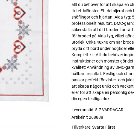
allt du behöver för att skapa en 
i kitet: Mönster: Ett detaljerat oc
snöflingor och hjärtan. Aida-tyg: 
professionellt resultat. DMC-garn:
säkerställa att ditt broderi får rä
för broderi på Aida-tyg, vilket gör 
Storlek: Cirka 40x40 cm när broderie
pryda ditt bord under högtider ell
Komplett kit: Allt du behöver ingår
instruktioner och mönster gör det
kvalitet: Användning av DMC-garn 
hållbart resultat. Festlig och ch
passar perfekt för vinter- och juld
att skapa något unikt och vacker
eller för att skapa en personlig dek
din egen festliga duk!
Leveranstid:
5-7 VARDAGAR
Artikelnr:
268888
Tillverkare:
Svarta Fåret