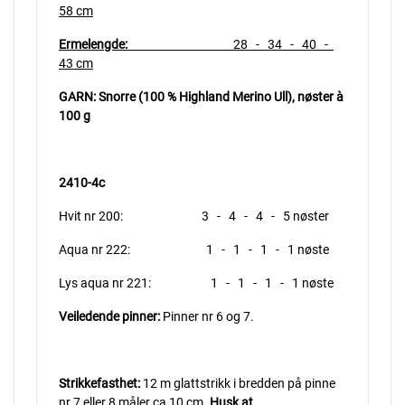
58 cm
Ermelengde:
28 - 34 - 40 -
43 cm
GARN: Snorre (100 % Highland Merino Ull),
nøster à
100 g
2410-4c
Hvit nr 200: 3 - 4 - 4 - 5 nøster
Aqua nr 222: 1 - 1 - 1 - 1 nøste
Lys aqua nr 221: 1 - 1 - 1 - 1 nøste
Veiledende pinner:
Pinner nr 6 og 7.
Strikkefasthet:
12 m glattstrikk i bredden på pinne
nr 7 eller 8 måler ca 10 cm.
Husk at