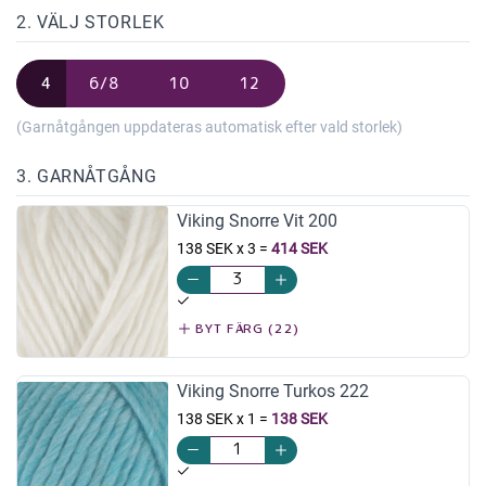
2. VÄLJ STORLEK
4
6/8
10
12
(Garnåtgången uppdateras automatisk efter vald storlek)
3. GARNÅTGÅNG
Viking Snorre Vit 200
138 SEK x 3
=
414 SEK
BYT FÄRG (22)
Viking Snorre Turkos 222
138 SEK x 1
=
138 SEK