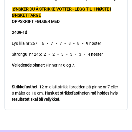
ØNSKER DU Å STRIKKE VOTTER - LEGG TIL 1 NØSTE I
ØNSKET FARGE
OPPSKRIFT FØLGER MED
2409-1d
Lys lilla nr 267: 6 - 7 - 7 - 8 - 8 - 9 nøster
Sitrongul nr 245: 2 - 2 - 3 - 3 - 3 - 4 nøster
Veiledende pinner:
Pinner nr 6 og 7.
Strikkefasthet:
12 m glattstrikk i bredden på pinne nr 7 eller
8 måler ca 10 cm.
Husk at strikkefastheten må holdes hvis
resultatet skal bli vellykket.