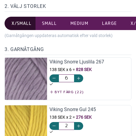
2. VÄLJ STORLEK
X/SMALL
SMALL
MEDIUM
LARGE
X
(Garnåtgången uppdateras automatisk efter vald storlek)
3. GARNÅTGÅNG
Viking Snorre Ljuslila 267
138 SEK x 6
=
828 SEK
BYT FÄRG (22)
Viking Snorre Gul 245
138 SEK x 2
=
276 SEK