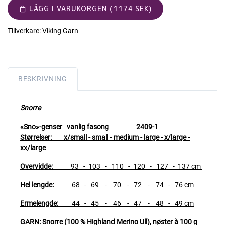
LÄGG I VARUKORGEN (1174 SEK)
Tillverkare:
Viking Garn
BESKRIVNING
Snorre
«Sno»-genser
vanlig fasong 2409-1
Størrelser:
x/small - small - medium - large - x/large -
xx/large
Overvidde:
93 - 103 - 110 - 120 - 127 - 137 cm
Hel lengde:
68 - 69 - 70 - 72 - 74 - 76 cm
Ermelengde:
44 - 45 - 46 - 47 - 48 - 49 cm
GARN: Snorre (100 % Highland Merino Ull),
nøster à 100 g