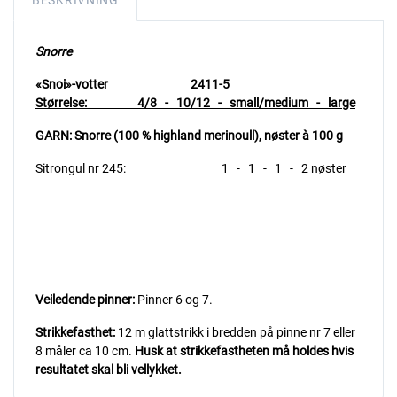
BESKRIVNING
Snorre
«Snoi»-votter 2411-5
Størrelse: 4/8 - 10/12 - small/medium - large
GARN: Snorre (100 % highland merinoull),
nøster à 100 g
Sitrongul nr 245: 1 - 1 - 1 - 2 nøster
Veiledende pinner:
Pinner 6 og 7.
Strikkefasthet:
12 m glattstrikk i bredden på pinne nr 7 eller
8 måler ca 10 cm.
Husk at strikkefastheten må holdes hvis
resultatet skal bli vellykket.