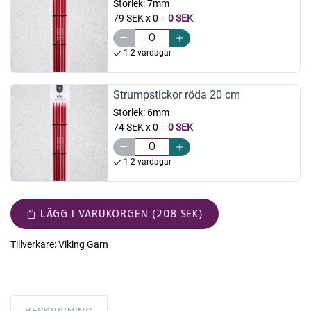
Storlek:
7mm
79 SEK x 0
=
0 SEK
1-2 vardagar
Strumpstickor röda 20 cm
Storlek:
6mm
74 SEK x 0
=
0 SEK
1-2 vardagar
LÄGG I VARUKORGEN (208 SEK)
Tillverkare:
Viking Garn