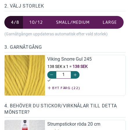
2. VÄLJ STORLEK
4/8
10/12
SMALL/MEDIUM
LARGE
(Garnåtgången uppdateras automatisk efter vald storlek)
3. GARNÅTGÅNG
Viking Snorre Gul 245
138 SEK x 1
=
138 SEK
BYT FÄRG (22)
4. BEHÖVER DU STICKOR/VIRKNÅLAR TILL DETTA
MÖNSTER?
Strumpstickor röda 20 cm