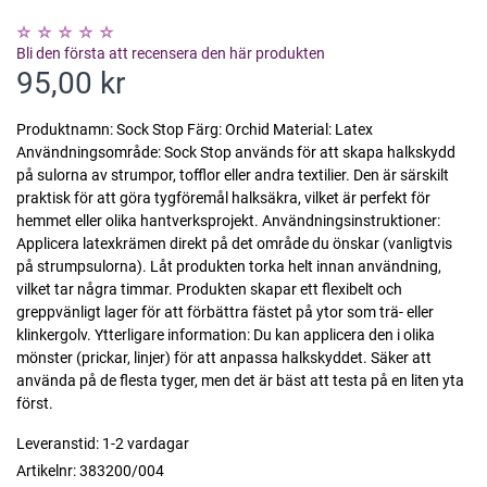
Bli den första att recensera den här produkten
95,00 kr
Produktnamn: Sock Stop Färg: Orchid Material: Latex
Användningsområde: Sock Stop används för att skapa halkskydd
på sulorna av strumpor, tofflor eller andra textilier. Den är särskilt
praktisk för att göra tygföremål halksäkra, vilket är perfekt för
hemmet eller olika hantverksprojekt. Användningsinstruktioner:
Applicera latexkrämen direkt på det område du önskar (vanligtvis
på strumpsulorna). Låt produkten torka helt innan användning,
vilket tar några timmar. Produkten skapar ett flexibelt och
greppvänligt lager för att förbättra fästet på ytor som trä- eller
klinkergolv. Ytterligare information: Du kan applicera den i olika
mönster (prickar, linjer) för att anpassa halkskyddet. Säker att
använda på de flesta tyger, men det är bäst att testa på en liten yta
först.
Leveranstid:
1-2 vardagar
Artikelnr:
383200/004