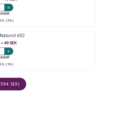
DAGAR
RG (36)
aturvit 602
=
49 SEK
DAGAR
RG (36)
364 SEK)