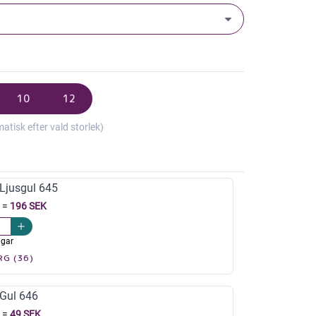
10
12
isk efter vald storlek)
jusgul 645
=
196 SEK
agar
RG (36)
Gul 646
=
49 SEK