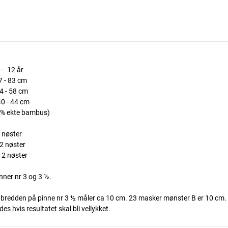
 - 12 år
7 - 83 cm
54 - 58 cm
40 - 44 cm
% ekte bambus)
8 nøster
 2 nøster
- 2 nøster
nner nr 3 og 3 ½.
 i bredden på pinne nr 3 ½ måler ca 10 cm. 23 masker mønster B er 10 cm.
s hvis resultatet skal bli vellykket.