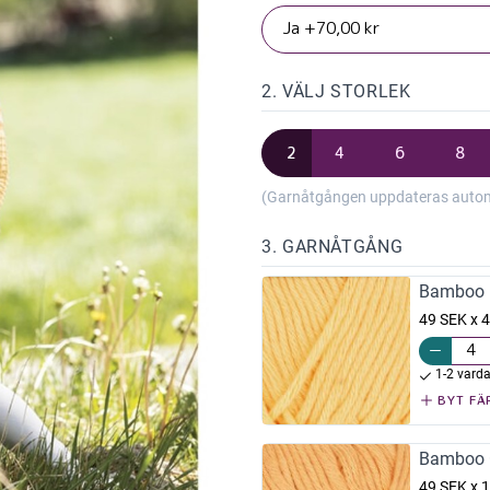
2. VÄLJ STORLEK
2
4
6
8
(Garnåtgången uppdateras automat
3. GARNÅTGÅNG
Bamboo L
49 SEK x 4
1-2 vard
BYT FÄ
Bamboo 
49 SEK x 1