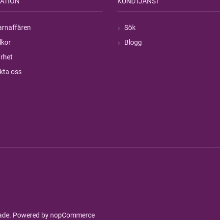
ATION
KUNDTJÄNST
rnaffären
Sök
lkor
Blogg
rhet
kta oss
rade. Powered by
nopCommerce