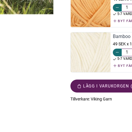
5-7 VAR
BYT FÄ
Bamboo N
49 SEK x 1
5-7 VAR
BYT FÄ
LÄGG I VARUKORGEN (
Tillverkare:
Viking Garn