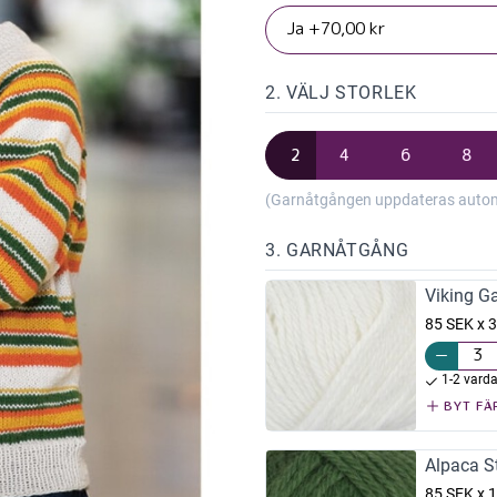
2. VÄLJ STORLEK
2
4
6
8
(Garnåtgången uppdateras automat
3. GARNÅTGÅNG
Viking G
85 SEK x 3
1-2 vard
BYT FÄ
Alpaca S
85 SEK x 1