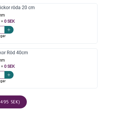
ickor röda 20 cm
mm
=
0 SEK
agar
kor Röd 40cm
mm
=
0 SEK
agar
495 SEK)