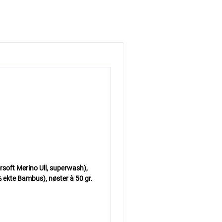
soft Merino Ull, superwash),
 ekte Bambus),
nøster à 50 gr.