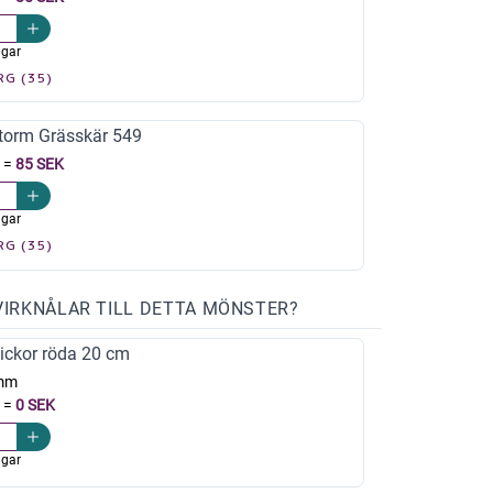
agar
RG (35)
torm Grässkär 549
=
85 SEK
agar
RG (35)
VIRKNÅLAR TILL DETTA MÖNSTER?
ickor röda 20 cm
mm
=
0 SEK
agar