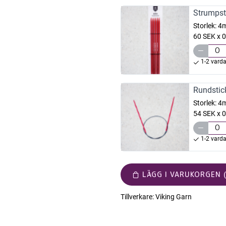
Strumpst
Storlek:
4
60 SEK x 0
1-2 vard
Rundstic
Storlek:
4
54 SEK x 0
1-2 vard
LÄGG I VARUKORGEN (
Tillverkare:
Viking Garn