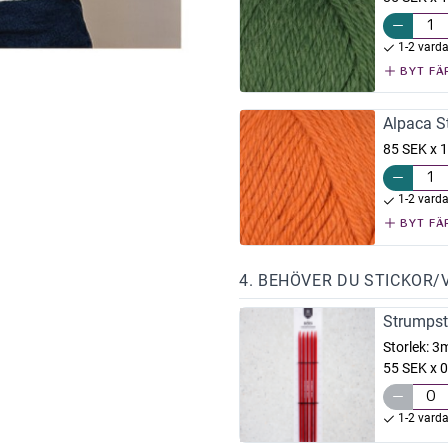
1-2 vard
BYT FÄ
Alpaca S
85 SEK x 1
1-2 vard
BYT FÄ
4. BEHÖVER DU STICKOR/
Strumpst
Storlek:
3
55 SEK x 0
1-2 vard