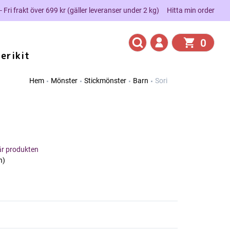
 - Fri frakt över 699 kr (gäller leveranser under 2 kg)
Hitta min order
0
erikit
Hem
Mönster
Stickmönster
Barn
Sori
här produkten
n)