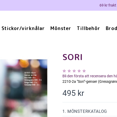
69 kr frakt
Stickor/virknålar
Mönster
Tillbehör
Brod
SORI
Bli den första att recensera den 
2210-2a "Sori"-genser (Gressgrøn
495 kr
1. MÖNSTERKATALOG