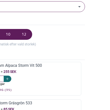
10
12
isk efter vald storlek)
arn Alpaca Storm Vit 500
=
255 SEK
agar
RG (35)
torm Gräsgrön 533
=
85 SEK