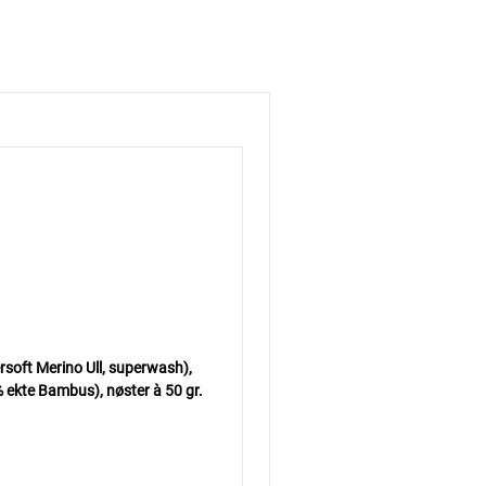
soft Merino Ull, superwash),
 ekte Bambus),
nøster à 50 gr.