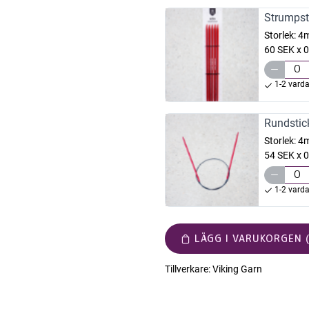
Strumpst
Storlek:
4
60 SEK x 0
1-2 vard
Rundstic
Storlek:
4
54 SEK x 0
1-2 vard
LÄGG I VARUKORGEN (
Tillverkare:
Viking Garn