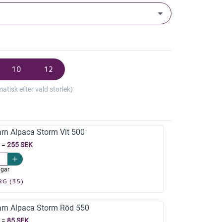
10
12
isk efter vald storlek)
arn Alpaca Storm Vit 500
=
255 SEK
agar
RG (35)
arn Alpaca Storm Röd 550
=
85 SEK