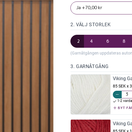
2. VÄLJ STORLEK
2
4
6
8
(Garnåtgången uppdateras automat
3. GARNÅTGÅNG
Viking G
85 SEK x 3
1-2 vard
BYT FÄ
Viking G
85 SEK x 1