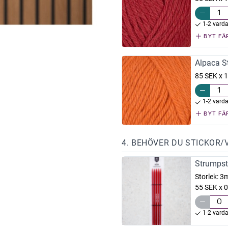
1-2 vard
BYT FÄ
Alpaca S
85 SEK x 1
1-2 vard
BYT FÄ
4. BEHÖVER DU STICKOR/
Strumpst
Storlek:
3
55 SEK x 0
1-2 vard