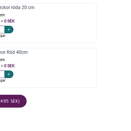
ickor röda 20 cm
mm
=
0 SEK
agar
kor Röd 40cm
mm
=
0 SEK
agar
495 SEK)