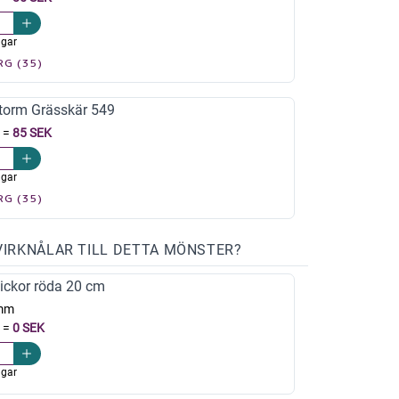
agar
RG (35)
torm Grässkär 549
=
85 SEK
agar
RG (35)
VIRKNÅLAR TILL DETTA MÖNSTER?
ickor röda 20 cm
mm
=
0 SEK
agar