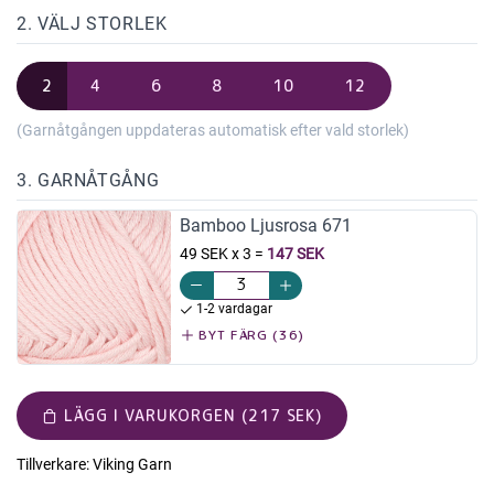
2. VÄLJ STORLEK
2
4
6
8
10
12
(Garnåtgången uppdateras automatisk efter vald storlek)
3. GARNÅTGÅNG
Bamboo Ljusrosa 671
49 SEK x 3
=
147 SEK
1-2 vardagar
BYT FÄRG (36)
LÄGG I VARUKORGEN (217 SEK)
Tillverkare:
Viking Garn