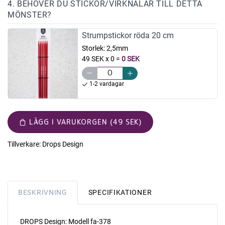
4. BEHÖVER DU STICKOR/VIRKNÅLAR TILL DETTA
MÖNSTER?
Strumpstickor röda 20 cm
Storlek:
2,5mm
49 SEK x 0
=
0 SEK
1-2 vardagar
LÄGG I VARUKORGEN (49 SEK)
Tillverkare:
Drops Design
BESKRIVNING
SPECIFIKATIONER
DROPS Design: Modell fa-378