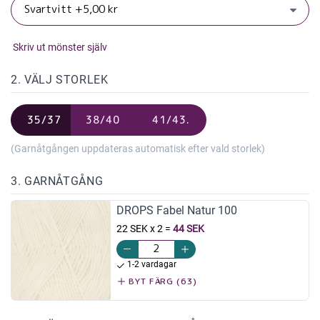
Skriv ut mönster själv
2. VÄLJ STORLEK
35/37
38/40
41/43.
(Garnåtgången uppdateras automatisk efter vald storlek)
3. GARNÅTGÅNG
DROPS Fabel Natur 100
22 SEK x 2
=
44 SEK
1-2 vardagar
BYT FÄRG (63)