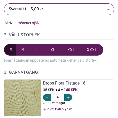
Skriv ut mönster själv
2. VÄLJ STORLEK
S
M
L
XL
XXL
XXXL
(Garnåtgången uppdateras automatisk efter vald storlek)
3. GARNÅTGÅNG
Drops Flora Pistage 16
35 SEK x 4
=
140 SEK
1-2 vardagar
BYT FÄRG (36)