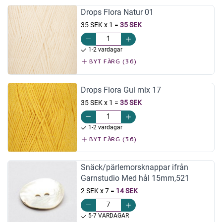
Drops Flora Natur 01
35 SEK x 1
=
35 SEK
1-2 vardagar
BYT FÄRG (36)
Drops Flora Gul mix 17
35 SEK x 1
=
35 SEK
1-2 vardagar
BYT FÄRG (36)
Snäck/pärlemorsknappar ifrån
Garnstudio Med hål 15mm,521
2 SEK x 7
=
14 SEK
5-7 VARDAGAR