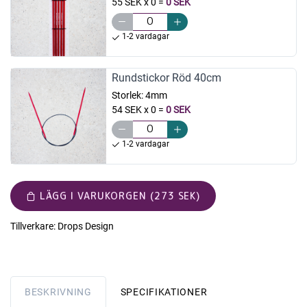
55 SEK x 0
=
0 SEK
1-2 vardagar
Rundstickor Röd 40cm
Storlek:
4mm
54 SEK x 0
=
0 SEK
1-2 vardagar
LÄGG I VARUKORGEN (273 SEK)
Tillverkare:
Drops Design
BESKRIVNING
SPECIFIKATIONER