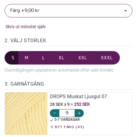
Skriv ut mönster själv
2. VÄLJ STORLEK
S
M
L
XL
XXL
XXXL
(Garnåtgången uppdateras automatisk efter vald storlek)
3. GARNÅTGÅNG
DROPS Muskat Ljusgul 07
28 SEK x 9
=
252 SEK
5-7 VARDAGAR
BYT FÄRG (43)