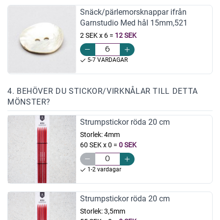
Snäck/pärlemorsknappar ifrån
Garnstudio Med hål 15mm,521
2 SEK x 6
=
12 SEK
5-7 VARDAGAR
4. BEHÖVER DU STICKOR/VIRKNÅLAR TILL DETTA
MÖNSTER?
Strumpstickor röda 20 cm
Storlek:
4mm
60 SEK x 0
=
0 SEK
1-2 vardagar
Strumpstickor röda 20 cm
Storlek:
3,5mm