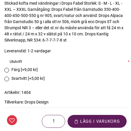
Stickad kofta med vändningar i Drops Fabel Storlek: S - M - L - XL -
XXL – XXXL Garnåtgång: Drops Fabel från Garnstudio 350-400-
400-450-500-550 g nr 905, svart/natur och använd: Drops Alpaca
från Garnstudio 50 g i alla stl nr 506, mörk grå eco Drops ST och
Strumpst NR 3 – eller det st.nr du måste använda för att få 24 m x
48 v rätst / 24 m x 32 v slätst på 10 x 10 cm. Drops Kantig
Silverknapp, NR 534: 6-7-7-7-7-8 st
Leveranstid:
1-2 vardagar
Utskrift
*
Färg [+9,00 kr]
Svartvitt [+5,00 kr]
Artikelnr:
1404
Tillverkare:
Drops Design
LÄGG I VARUKORG