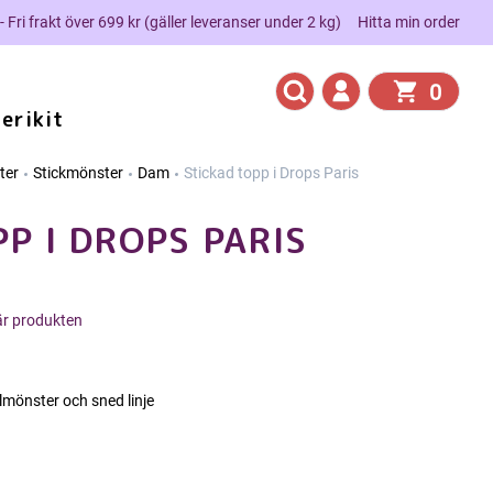
 - Fri frakt över 699 kr (gäller leveranser under 2 kg)
Hitta min order
0
erikit
ter
Stickmönster
Dam
Stickad topp i Drops Paris
P I DROPS PARIS
här produkten
lmönster och sned linje