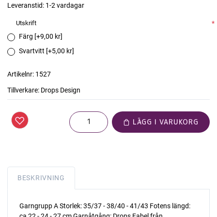
Leveranstid:
1-2 vardagar
Utskrift
*
Färg [+9,00 kr]
Svartvitt [+5,00 kr]
Artikelnr:
1527
Tillverkare:
Drops Design
LÄGG I VARUKORG
BESKRIVNING
Garngrupp A Storlek: 35/37 - 38/40 - 41/43 Fotens längd:
ca 22 - 24 - 27 cm Garnåtgång: Drops Fabel från