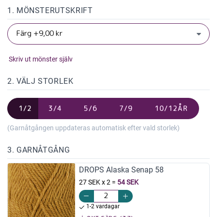
1. MÖNSTERUTSKRIFT
Skriv ut mönster själv
2. VÄLJ STORLEK
1/2
3/4
5/6
7/9
10/12ÅR
(Garnåtgången uppdateras automatisk efter vald storlek)
3. GARNÅTGÅNG
DROPS Alaska Senap 58
27 SEK x 2
=
54 SEK
1-2 vardagar