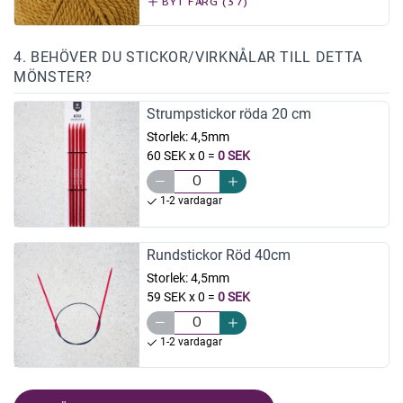
BYT FÄRG (37)
4. BEHÖVER DU STICKOR/VIRKNÅLAR TILL DETTA
MÖNSTER?
Strumpstickor röda 20 cm
Storlek:
4,5mm
60 SEK x 0
=
0 SEK
1-2 vardagar
Rundstickor Röd 40cm
Storlek:
4,5mm
59 SEK x 0
=
0 SEK
1-2 vardagar