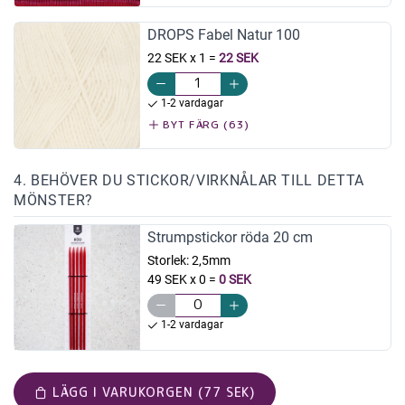
DROPS Fabel Natur 100
22 SEK x 1
=
22 SEK
1-2 vardagar
BYT FÄRG (63)
4. BEHÖVER DU STICKOR/VIRKNÅLAR TILL DETTA
MÖNSTER?
Strumpstickor röda 20 cm
Storlek:
2,5mm
49 SEK x 0
=
0 SEK
1-2 vardagar
LÄGG I VARUKORGEN (77 SEK)