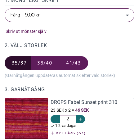
1. MÖNSTERUTSKRIFT
Skriv ut mönster själv
2. VÄLJ STORLEK
35/37
38/40
41/43
(Garnåtgången uppdateras automatisk efter vald storlek)
3. GARNÅTGÅNG
DROPS Fabel Sunset print 310
23 SEK x 2
=
46 SEK
1-2 vardagar
BYT FÄRG (63)