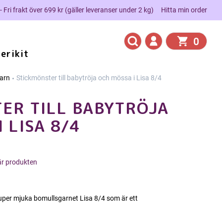
 - Fri frakt över 699 kr (gäller leveranser under 2 kg)
Hitta min order
0
erikit
arn
Stickmönster till babytröja och mössa i Lisa 8/4
ER TILL BABYTRÖJA
 LISA 8/4
här produkten
 super mjuka bomullsgarnet Lisa 8/4 som är ett