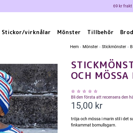
69 kr frakt
Stickor/virknålar
Mönster
Tillbehör
Brod
Hem
Mönster
Stickmönster
B
STICKMÖNST
OCH MÖSSA I
Bli den första att recensera den 
15,00 kr
tröja och mössa i marin stil i det
finkammat bomullsgarn.