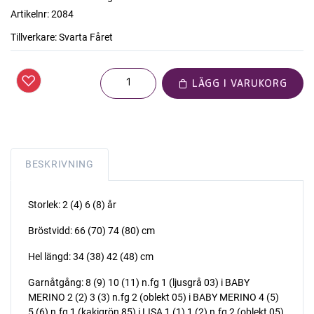
Artikelnr:
2084
Tillverkare:
Svarta Fåret
LÄGG I VARUKORG
BESKRIVNING
Storlek: 2 (4) 6 (8) år
Bröstvidd: 66 (70) 74 (80) cm
Hel längd: 34 (38) 42 (48) cm
Garnåtgång: 8 (9) 10 (11) n.fg 1 (ljusgrå 03) i BABY
MERINO 2 (2) 3 (3) n.fg 2 (oblekt 05) i BABY MERINO 4 (5)
5 (6) n.fg 1 (kakigrön 85) i LISA 1 (1) 1 (2) n.fg 2 (oblekt 05)