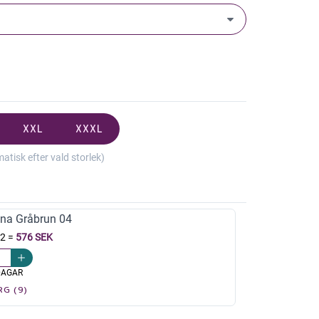
XXL
XXXL
isk efter vald storlek)
na Gråbrun 04
12
=
576 SEK
DAGAR
RG (9)