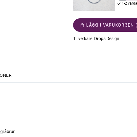
1-2 vard
LÄGG I VARUKORGEN (
Tillverkare:
Drops Design
IONER
---
 gråbrun