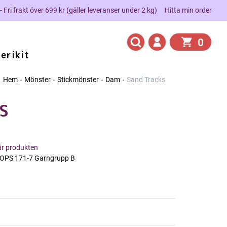
 - Fri frakt över 699 kr (gäller leveranser under 2 kg)
Hitta min order
0
erikit
Hem
Mönster
Stickmönster
Dam
Sand Tracks
S
här produkten
ROPS 171-7 Garngrupp B