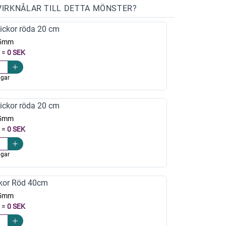
VIRKNÅLAR TILL DETTA MÖNSTER?
ickor röda 20 cm
,5mm
=
0 SEK
agar
ickor röda 20 cm
,5mm
=
0 SEK
agar
kor Röd 40cm
,5mm
=
0 SEK