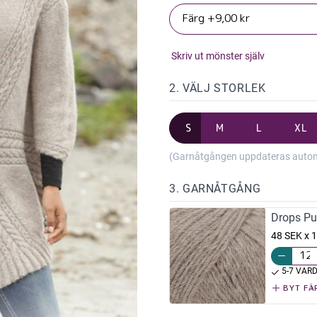
Skriv ut mönster själv
2. VÄLJ STORLEK
S
M
L
XL
(Garnåtgången uppdateras automat
3. GARNÅTGÅNG
Drops Pu
48 SEK x 
5-7 VAR
BYT FÄ