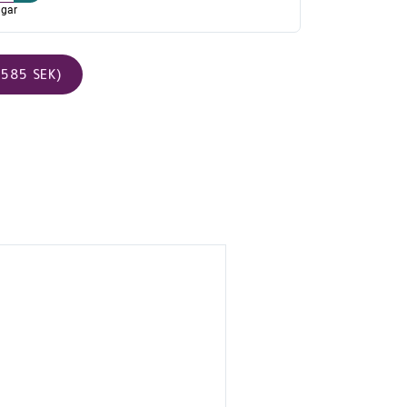
agar
585 SEK)