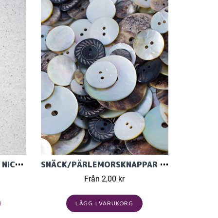
RUNDSTICKOR ADDI LACE NICKELFRIA 80CM
SNÄCK/PÄRLEMORSKNAPPAR IFRÅN GARNSTUDIO
Från 2,00 kr
LÄGG I VARUKORG