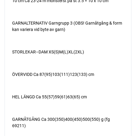
10 cm Ca 23-24 m mönsterst på st 3.5 = 10 x 10 cm
GARNALTERNATIV Garngrupp 3 (OBS! Garnåtgång & form
kan variera vid byte av garn)
STORLEKAR–DAM XS(S)M(L)XL(2XL)
ÖVERVIDD Ca 87(95)103(111)123(133) cm
HEL LÄNGD Ca 55(57)59(61)63(65) cm
GARNÅTGÅNG Ca 300(350)400(450)500(550) g (fg
69211)