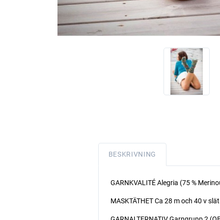
BESKRIVNING
GARNKVALITÉ Alegria (75 % Merinou
MASKTÄTHET Ca 28 m och 40 v släts
GARNALTERNATIV Garngrupp 2 (OBS! 