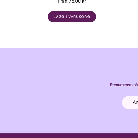
Från 75,00 kr
LÄGG I VARUKORG
Prenumerera på 