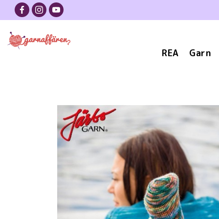
REA
Garn