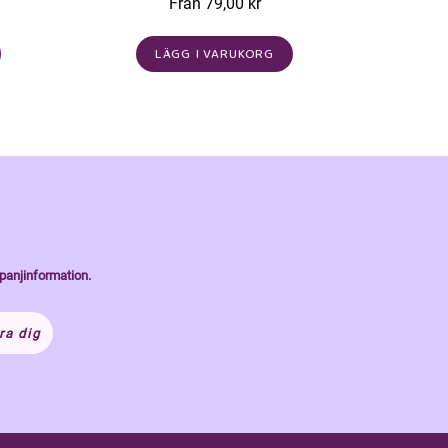
Från 79,00 kr
LÄGG I VARUKORG
panjinformation.
ra dig