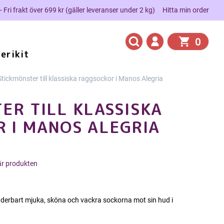
 - Fri frakt över 699 kr (gäller leveranser under 2 kg)
Hitta min order
0
erikit
Stickmönster till klassiska raggsockor i Manos Alegria
ER TILL KLASSISKA
 I MANOS ALEGRIA
här produkten
derbart mjuka, sköna och vackra sockorna mot sin hud i