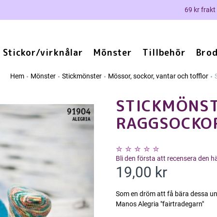
69 kr frakt
Stickor/virknålar
Mönster
Tillbehör
Brod
Hem
Mönster
Stickmönster
Mössor, sockor, vantar och tofflor
STICKMÖNST
RAGGSOCKOR
Bli den första att recensera den 
19,00 kr
Som en dröm att få bära dessa un
Manos Alegria "fairtradegarn"