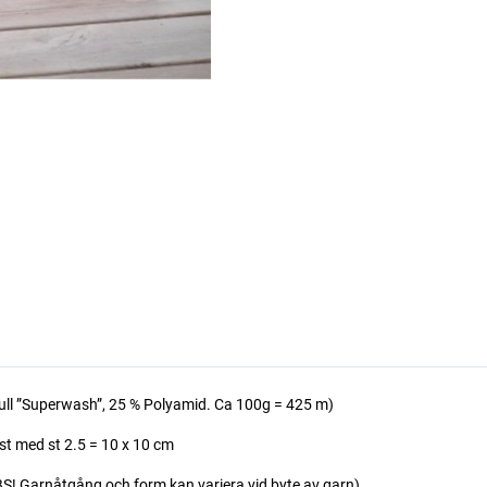
ll ”Superwash”, 25 % Polyamid. Ca 100g = 425 m)
t med st 2.5 = 10 x 10 cm
Garnåtgång och form kan variera vid byte av garn)