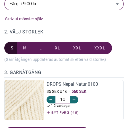
Skriv ut mönster själv
2. VÄLJ STORLEK
S
M
L
XL
XXL
XXXL
(Garnåtgången uppdateras automatisk efter vald storlek)
3. GARNÅTGÅNG
DROPS Nepal Natur 0100
35 SEK x 16
=
560 SEK
1-2 vardagar
BYT FÄRG (46)