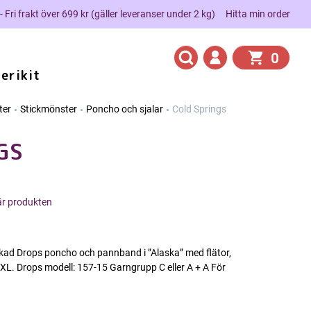
 - Fri frakt över 699 kr (gäller leveranser under 2 kg)
Hitta min order
0
erikit
ter
Stickmönster
Poncho och sjalar
Cold Springs
GS
här produkten
ckad Drops poncho och pannband i ”Alaska” med flätor,
XXL. Drops modell: 157-15 Garngrupp C eller A + A För