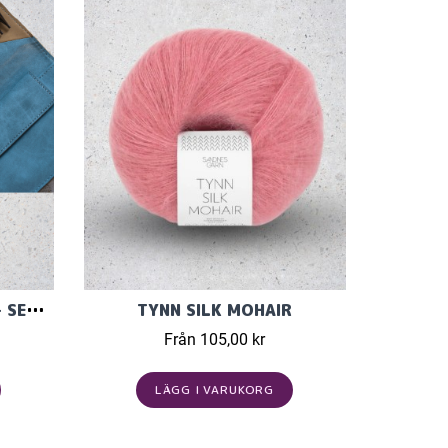
KNITPRO GINGER REGAL - SET MED ÄNDSTICKOR (11 PAR, 13 CM)
TYNN SILK MOHAIR
Från 105,00 kr
LÄGG I VARUKORG