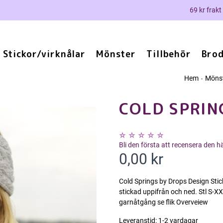
69 kr frakt
Stickor/virknålar
Mönster
Tillbehör
Brod
Hem
Möns
COLD SPRIN
Bli den första att recensera den 
0,00 kr
Cold Springs by Drops Design Sti
stickad uppifrån och ned. Stl S-X
garnåtgång se flik Overveiew
Leveranstid:
1-2 vardagar