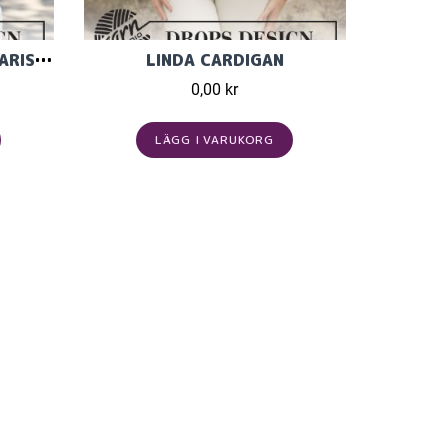
STICKAD VÄST I DROPS KARISMA MED RUNT OK OCH NORSK
LINDA CARDIGAN
0,00 kr
LÄGG I VARUKORG