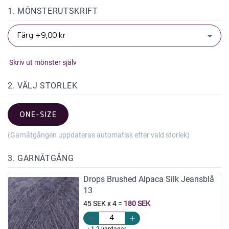
1. MÖNSTERUTSKRIFT
Skriv ut mönster själv
2. VÄLJ STORLEK
ONE-SIZE
(Garnåtgången uppdateras automatisk efter vald storlek)
3. GARNÅTGÅNG
Drops Brushed Alpaca Silk Jeansblå
13
45 SEK x 4
=
180 SEK