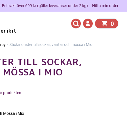
 - Fri frakt över 699 kr (gäller leveranser under 2 kg)
Hitta min order
0
erikit
aby
Stickmönster till sockar, vantar och mössa i Mio
ER TILL SOCKAR,
 MÖSSA I MIO
här produkten
ch Mössa i Mio