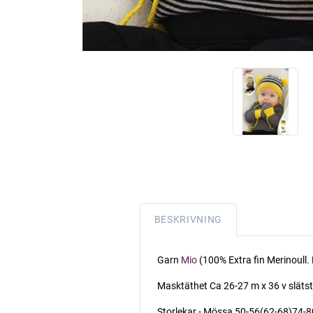
BESKRIVNING
Garn
Mio
(100% Extra fin Merinoull.
Masktäthet Ca 26-27 m x 36 v slätst 
Storlekar - Mössa 50-56(62-68)74-80