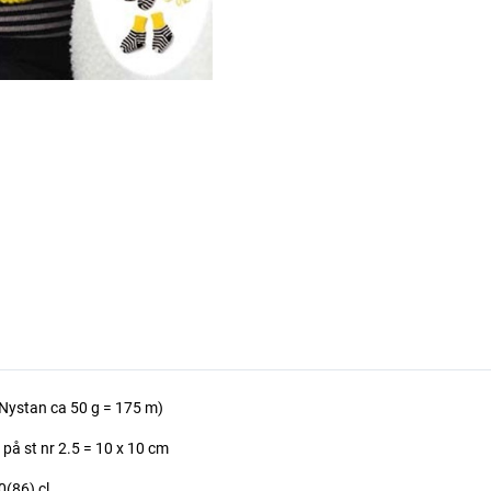
 Nystan ca 50 g = 175 m)
på st nr 2.5 = 10 x 10 cm
(86) cl