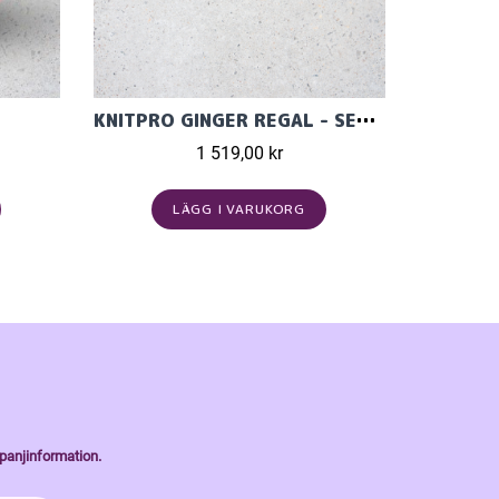
KNITPRO GINGER REGAL - SET MED ÄNDSTICKOR (11 PAR, 13 CM)
1 519,00 kr
LÄGG I VARUKORG
panjinformation.