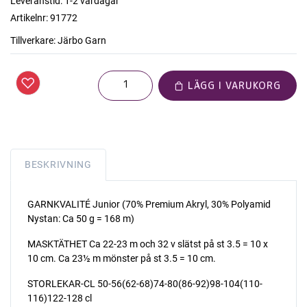
Leveranstid:
1-2 vardagar
Artikelnr:
91772
Tillverkare:
Järbo Garn
LÄGG I VARUKORG
BESKRIVNING
GARNKVALITÉ Junior (70% Premium Akryl, 30% Polyamid
Nystan: Ca 50 g = 168 m)
MASKTÄTHET Ca 22-23 m och 32 v slätst på st 3.5 = 10 x
10 cm. Ca 23½ m mönster på st 3.5 = 10 cm.
STORLEKAR-CL 50-56(62-68)74-80(86-92)98-104(110-
116)122-128 cl