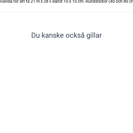
nvända för att få 21 m x 28 v slätst 10 x 10 cm. Rundstickor (40 och 80 cm) 
Du kanske också gillar