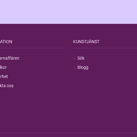
ATION
KUNDTJÄNST
rnaffären
Sök
lkor
Blogg
rhet
kta oss