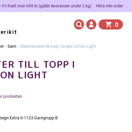
 - Fri frakt över 699 kr (gäller leveranser under 2 kg)
Hitta min order
0
erikit
er
Dam
Stickmönster till topp i Drops Cotton Light
ER TILL TOPP I
ON LIGHT
här produkten
sign Extra 0-1123 Garngrupp B