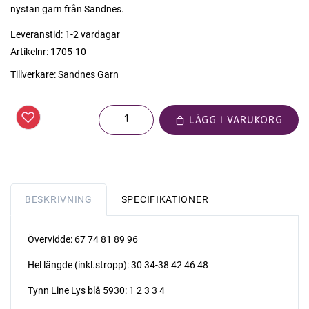
nystan garn från Sandnes.
Leveranstid:
1-2 vardagar
Artikelnr:
1705-10
Tillverkare:
Sandnes Garn
LÄGG I VARUKORG
BESKRIVNING
SPECIFIKATIONER
Övervidde: 67 74 81 89 96
Hel längde (inkl.stropp): 30 34-38 42 46 48
Tynn Line Lys blå 5930: 1 2 3 3 4