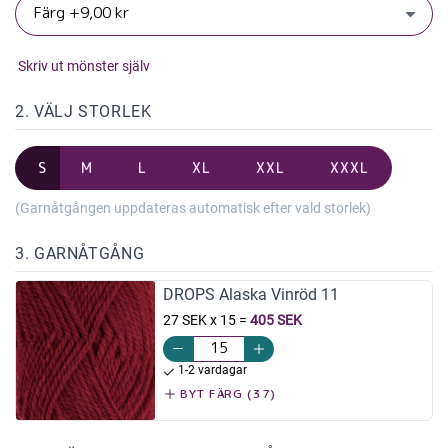
Skriv ut mönster själv
2. VÄLJ STORLEK
S
M
L
XL
XXL
XXXL
(Garnåtgången uppdateras automatisk efter vald storlek)
3. GARNÅTGÅNG
DROPS Alaska Vinröd 11
27 SEK x 15
=
405 SEK
1-2 vardagar
BYT FÄRG (37)