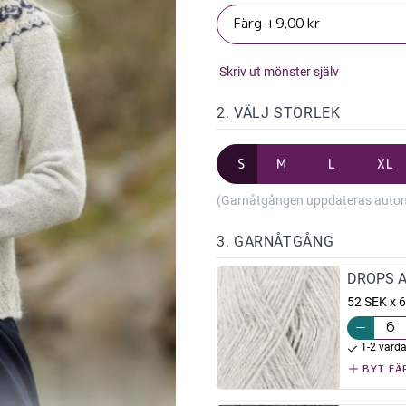
Skriv ut mönster själv
2. VÄLJ STORLEK
S
M
L
XL
(Garnåtgången uppdateras automat
3. GARNÅTGÅNG
DROPS Al
52 SEK x 6
1-2 vard
BYT FÄ