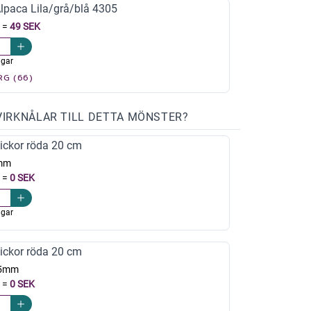
paca Lila/grå/blå 4305
=
49 SEK
agar
RG (66)
VIRKNÅLAR TILL DETTA MÖNSTER?
ickor röda 20 cm
mm
=
0 SEK
agar
ickor röda 20 cm
,5mm
=
0 SEK