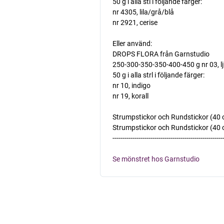
50 g i alla stl i följande färger:
nr 4305, lila/grå/blå
nr 2921, cerise
Eller använd:
DROPS FLORA från Garnstudio
250-300-350-350-400-450 g nr 03, lj
50 g i alla strl i följande färger:
nr 10, indigo
nr 19, korall
Strumpstickor och Rundstickor (40 oc
Strumpstickor och Rundstickor (40 och
-------------------------------------------------------
Se mönstret hos Garnstudio