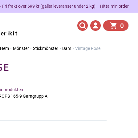
 - Fri frakt över 699 kr (gäller leveranser under 2 kg)
Hitta min order
0
erikit
Hem
Mönster
Stickmönster
Dam
Vintage Rose
SE
här produkten
DROPS 165-9 Garngrupp A