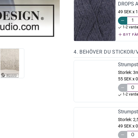
DROPS Al
49 SEK x 1
1-2 vard
BYT FÄ
4. BEHÖVER DU STICKOR/
Strumpst
Storlek:
3
55 SEK x 0
1-2 vard
Strumpst
Storlek:
2
49 SEK x 0