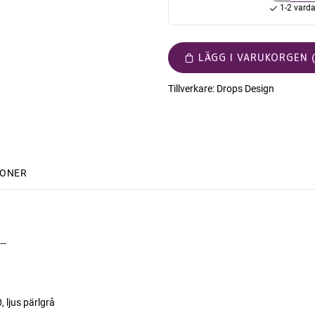
1-2 vard
LÄGG I VARUKORGEN (
Tillverkare:
Drops Design
IONER
---
 ljus pärlgrå