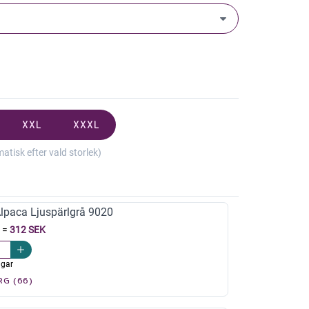
XXL
XXXL
isk efter vald storlek)
paca Ljuspärlgrå 9020
=
312 SEK
agar
RG (66)