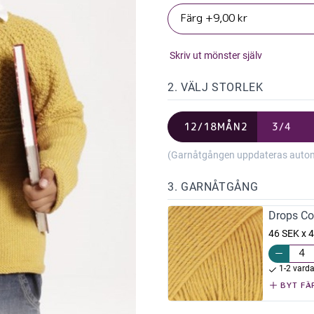
Skriv ut mönster själv
2. VÄLJ STORLEK
12/18MÅN2
3/4
(Garnåtgången uppdateras automat
3. GARNÅTGÅNG
Drops Co
46 SEK x 4
1-2 vard
BYT FÄ