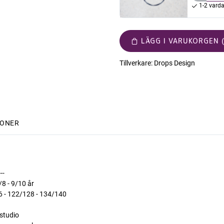
1-2 vard
LÄGG I VARUKORGEN (
Tillverkare:
Drops Design
IONER
---
/8 - 9/10 år
16 - 122/128 - 134/140
studio