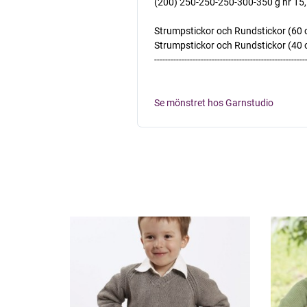
(200) 250-250-250-300-350 g nr 15,
Strumpstickor och Rundstickor (60 cm
Strumpstickor och Rundstickor (40 och
-------------------------------------------------------
Se mönstret hos Garnstudio