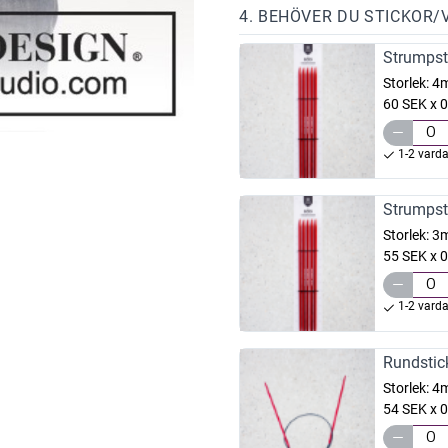
4. BEHÖVER DU STICKOR/
Strumpst
Storlek:
4
60 SEK x 0
1-2 vard
Strumpst
Storlek:
3
55 SEK x 0
1-2 vard
Rundstic
Storlek:
4
54 SEK x 0