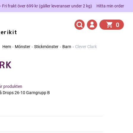
 - Fri frakt över 699 kr (gäller leveranser under 2 kg)
Hitta min order
0
erikit
Hem
Mönster
Stickmönster
Barn
Clever Clark
RK
här produkten
å Drops 26-10 Garngrupp B