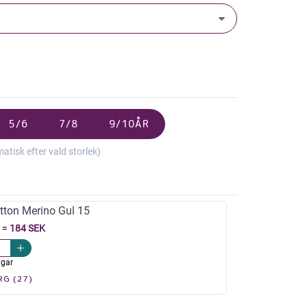
5/6
7/8
9/10ÅR
isk efter vald storlek)
tton Merino Gul 15
=
184 SEK
agar
RG (27)